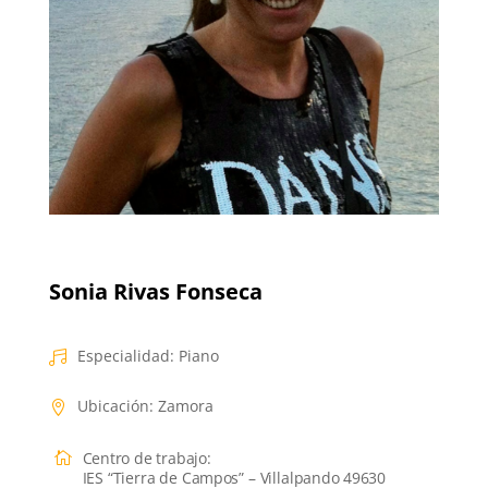
Sonia Rivas Fonseca
Especialidad
:
Piano
Ubicación
:
Zamora
Centro de trabajo
:
IES “Tierra de Campos” – Villalpando 49630