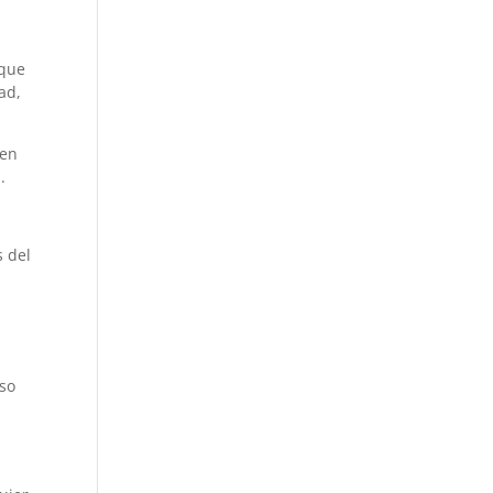
 que
ad,
 en
.
s del
iso