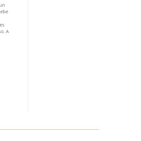
 un
debe
ies
so. A