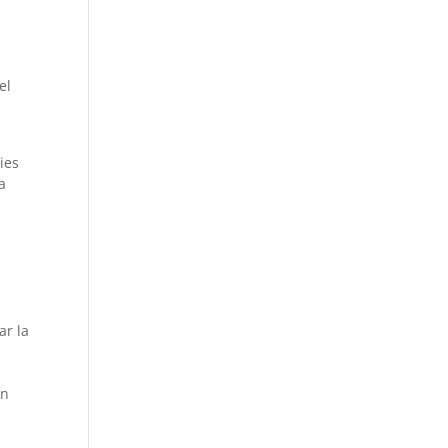
el
ies
a
ar la
ón