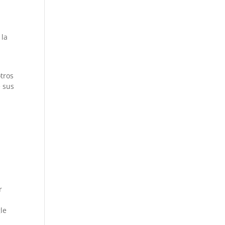
 la
tros
e sus
r
gle