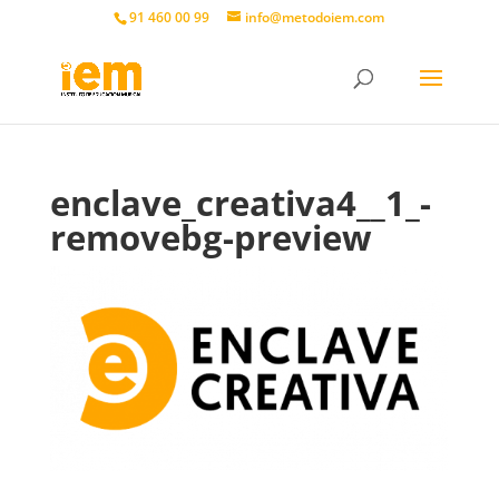
91 460 00 99
info@metodoiem.com
enclave_creativa4__1_-
removebg-preview